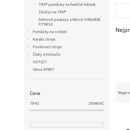
n
TRX® pomůcky na funkční trénink
e
Závěsy na TRX®
l
Dárkové poukazy a Merch VYBAVENÍ
FITNESS
Nejpr
Pomůcky na cvičení
Kardio stroje
Posilovací stroje
Činky a kotouče
OUTLET
Sleva SPIRIT
Ř
a
Nejpro
Cena
z
79
Kč
33046
Kč
e
V
n
ý
í
p
p