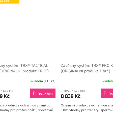
zásob
sný systém TRX® TACTICAL
Závěsný systém TRX® PRO K
(ORIGINÁLNÍ produkt TRX®)
(ORIGINÁLNÍ produkt TRX®)
Skladem
(>10 ks)
Sklade
Průměrné
hodnocení
produktu
Kč bez DPH
7 305 Kč bez DPH
Do košíku
Do
9 Kč
8 839 Kč
je
5,0
ální produkt s ochrannou známkou
Originální produkt s ochrannou z
z
hodný pro profesionální, sportovní
TRX® vhodný pro trenéry, sportov
5