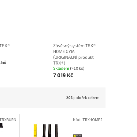
 TRX®
Závěsný systém TRX®
HOME GYM
(ORIGINÁLNÍ produkt
ýdnů
TRX®)
Skladem
(>10 ks)
7 019 Kč
206
položek celkem
TRXBURN
Kód:
TRXHOME2