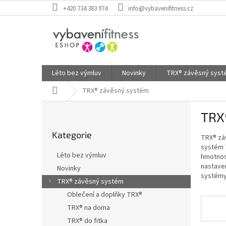
Přejít
+420 734 383 974
info@vybavenifitness.cz
na
obsah
Léto bez výmluv
Novinky
TRX® závěsný sys
Domů
TRX® závěsný systém
P
TRX
o
Přeskočit
s
Kategorie
kategorie
TRX® záv
t
systém T
r
Léto bez výmluv
hmotnost
a
nastave
Novinky
n
systémy 
TRX® závěsný systém
n
í
Oblečení a doplňky TRX®
p
TRX® na doma
a
TRX® do fitka