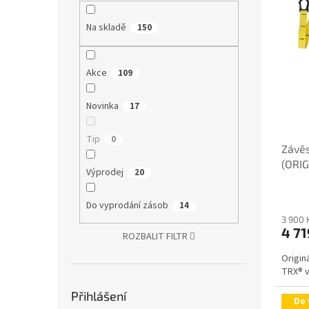
i
r
s
o
Na skladě
150
p
d
r
u
o
k
Akce
109
d
t
u
ů
k
Novinka
17
t
ů
Tip
0
Závě
(ORIG
Výprodej
20
Do vyprodání zásob
14
3 900 
4 71
ROZBALIT FILTR
Origin
TRX® v
Přihlášení
Do 