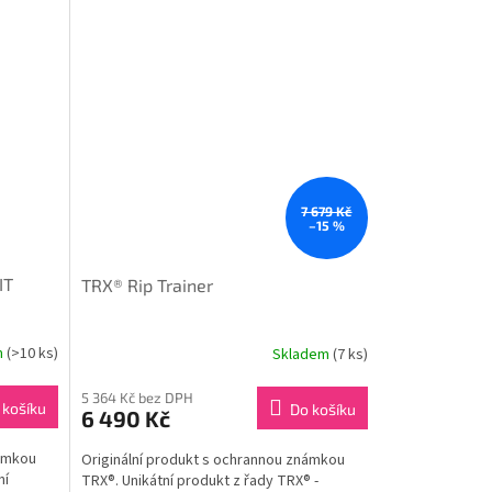
7 679 Kč
–15 %
IT
TRX® Rip Trainer
m
(>10 ks)
Skladem
(7 ks)
5 364 Kč bez DPH
 košíku
Do košíku
6 490 Kč
námkou
Originální produkt s ochrannou známkou
ní
TRX®. Unikátní produkt z řady TRX® -