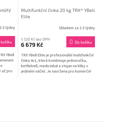
ojitý
Multifunkční činka 20 kg TRX® YBell
Elite
2-3 týdny
Skladem za 2-3 týdny
5 520 Kč bez DPH
 košíku
Do košíku
6 679 Kč
TRX YBell
TRX YBell Elite je profesionální multifunkční
 kamenem
činka 4v1, která kombinuje jednoručku,
ho
kettlebell, medicinbal a stojan na kliky v
ě až pro
jediném náčiní. Je navržena pro komerční
fitness...