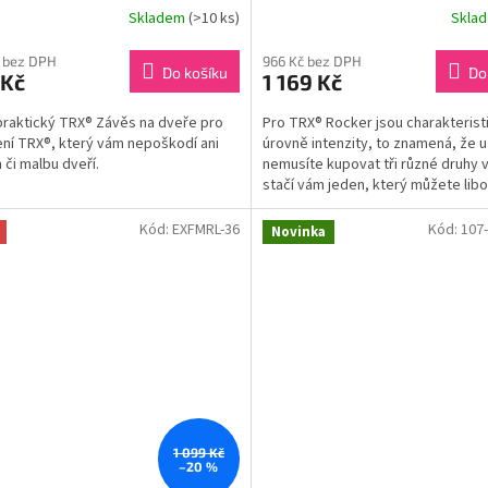
Skladem
(>10 ks)
Skla
 bez DPH
966 Kč bez DPH
Do košíku
Do
 Kč
1 169 Kč
praktický TRX® Závěs na dveře pro
Pro TRX® Rocker jsou charakteristi
ní TRX®, který vám nepoškodí ani
úrovně intenzity, to znamená, že u
 či malbu dveří.
nemusíte kupovat tři různé druhy v
stačí vám jeden, který můžete lib
využívat dle...
Kód:
EXFMRL-36
Kód:
107
Novinka
1 099 Kč
–20 %