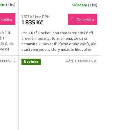
dem
(1 ks)
Skladem
(3 ks)
1 517 Kč bez DPH
 košíku
Do košíku
1 835 Kč
cké tři
Pro TRX® Rocker jsou charakteristické tři
ž si
úrovně intenzity, to znamená, že už si
álců, ale
nemusíte kupovat tři různé druhy válců, ale
ovolně
stačí vám jeden, který můžete libovolně
využívat dle...
-00005-02
Kód:
100-00037-20
Novinka