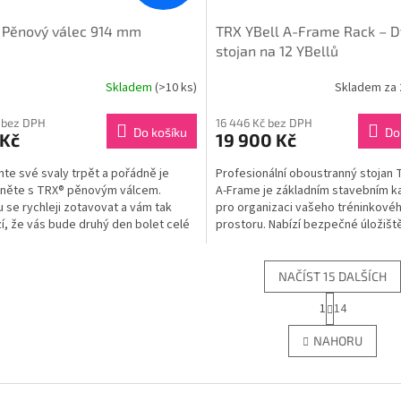
 Pěnový válec 914 mm
TRX YBell A-Frame Rack – Dv
stojan na 12 YBellů
Skladem
(>10 ks)
Skladem za 
rné
cení
ktu
 bez DPH
16 446 Kč bez DPH
Do košíku
Do
 Kč
19 900 Kč
te své svaly trpět a pořádně je
Profesionální oboustranný stojan 
něte s TRX® pěnovým válcem.
A-Frame je základním stavebním
 se rychleji zotavovat a vám tak
pro organizaci vašeho tréninkové
ček.
í, že vás bude druhý den bolet celé
prostoru. Nabízí bezpečné úložišt
12 kusů YBellů a...
NAČÍST 15 DALŠÍCH
S
1
14
O
t
r
v
NAHORU
á
l
n
á
k
d
o
a