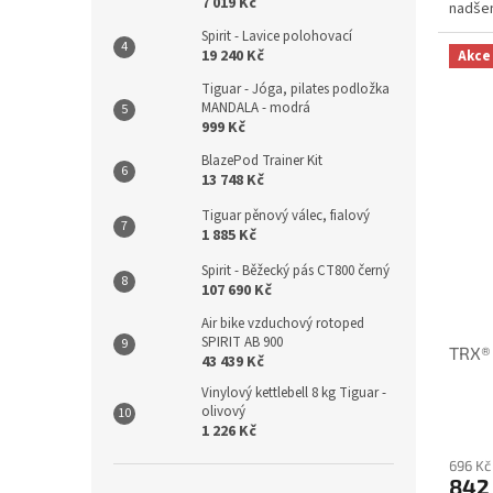
7 019 Kč
nadšen
Spirit - Lavice polohovací
19 240 Kč
Akce
Tiguar - Jóga, pilates podložka
MANDALA - modrá
999 Kč
BlazePod Trainer Kit
13 748 Kč
Tiguar pěnový válec, fialový
1 885 Kč
Spirit - Běžecký pás CT800 černý
107 690 Kč
Air bike vzduchový rotoped
SPIRIT AB 900
TRX® 
43 439 Kč
Vinylový kettlebell 8 kg Tiguar -
olivový
1 226 Kč
696 Kč
842