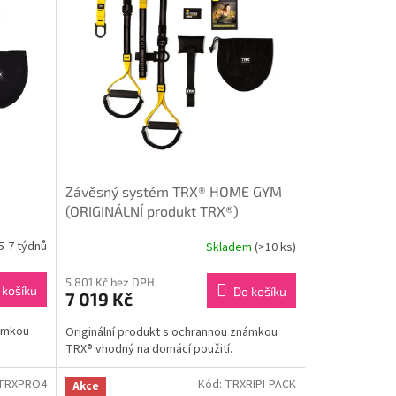
Závěsný systém TRX® HOME GYM
(ORIGINÁLNÍ produkt TRX®)
5-7 týdnů
Skladem
(>10 ks)
5 801 Kč bez DPH
 košíku
Do košíku
7 019 Kč
námkou
Originální produkt s ochrannou známkou
TRX® vhodný na domácí použití.
TRXPRO4
Kód:
TRXRIPI-PACK
Akce