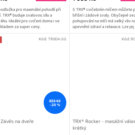
odložka pro maximální pohodlí při
S TRX® cvičebním míčem můžete p
í. TRX® buduje svalovou sílu a
břišní i zádové svaly. Obyčejné se
áhu. Ideální pro cvičení doma i ve
pohupování na míči má velký vliv n
 Skladem za super ceny.
upevnění zdraví a relaxace. Lze jej 
jako...
Kód:
TRXDA-SG
Kód:
R
833 Kč
–20 %
Závěs na dveře
TRX® Rocker - masážní vále
krátký