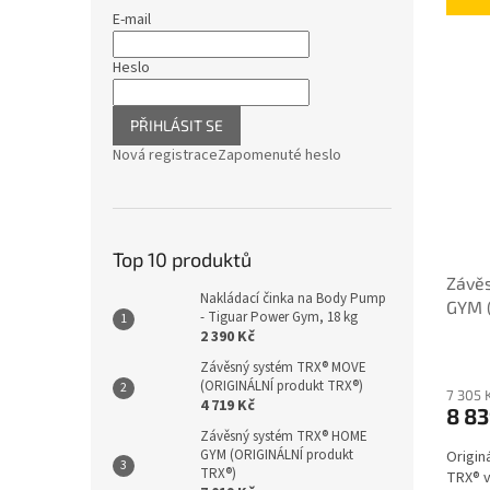
E-mail
Heslo
PŘIHLÁSIT SE
Nová registrace
Zapomenuté heslo
Top 10 produktů
Závě
Nakládací činka na Body Pump
GYM 
- Tiguar Power Gym, 18 kg
2 390 Kč
Závěsný systém TRX® MOVE
(ORIGINÁLNÍ produkt TRX®)
7 305 
4 719 Kč
8 83
Závěsný systém TRX® HOME
GYM (ORIGINÁLNÍ produkt
Origin
TRX®)
TRX® v