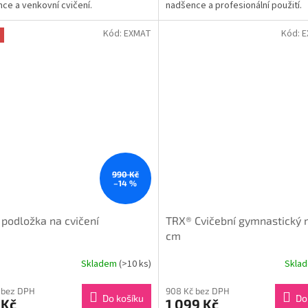
ce a venkovní cvičení.
nadšence a profesionální použití.
hvězdiček.
Kód:
EXMAT
Kód:
E
990 Kč
–14 %
podložka na cvičení
TRX® Cvičební gymnastický 
cm
Skladem
(>10 ks)
Skla
 bez DPH
908 Kč bez DPH
Do košíku
Do
 Kč
1 099 Kč