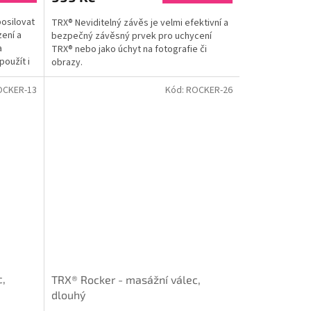
osilovat
TRX® Neviditelný závěs je velmi efektivní a
zení a
bezpečný závěsný prvek pro uchycení
a
TRX® nebo jako úchyt na fotografie či
použít i
obrazy.
OCKER-13
Kód:
ROCKER-26
c,
TRX® Rocker - masážní válec,
dlouhý