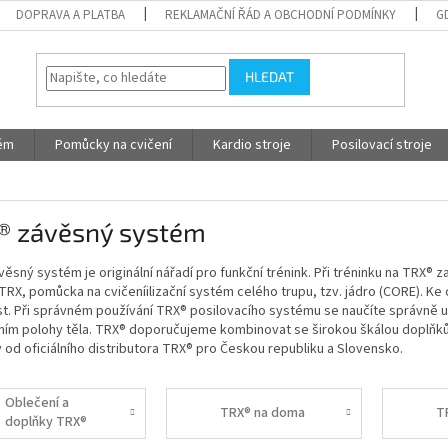
DOPRAVA A PLATBA
REKLAMAČNÍ ŘÁD A OBCHODNÍ PODMÍNKY
G
HLEDAT
tém
Pomůcky na cvičení
Kardio stroje
Posilovací stroje
® závěsný systém
ěsný systém je originální nářadí pro funkční trénink. Při tréninku na TRX®
RX, pomůcka na cvičeníilizační systém celého trupu, tzv. jádro (CORE). Ke c
. Při správném používání TRX® posilovacího systému se naučíte správně ud
ním polohy těla. TRX® doporučujeme kombinovat se širokou škálou doplňků,
od oficiálního distributora TRX® pro Českou republiku a Slovensko.
Oblečení a
TRX® na doma
T
doplňky TRX®