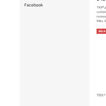
Facebook
TRX® p
cvičen
rovnov
fitku.
Akce
TRX® 