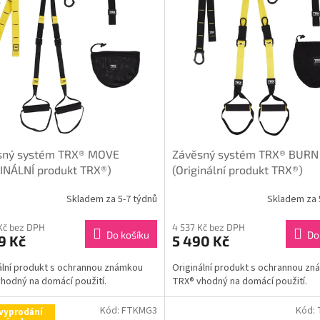
sný systém TRX® MOVE
Závěsný systém TRX® BURN
INÁLNÍ produkt TRX®)
(Originální produkt TRX®)
Skladem za 5-7 týdnů
Skladem za 
Kč bez DPH
4 537 Kč bez DPH
Do košíku
Do
9 Kč
5 490 Kč
ální produkt s ochrannou známkou
Originální produkt s ochrannou z
hodný na domácí použití.
TRX® vhodný na domácí použití.
Kód:
FTKMG3
Kód:
vyprodání