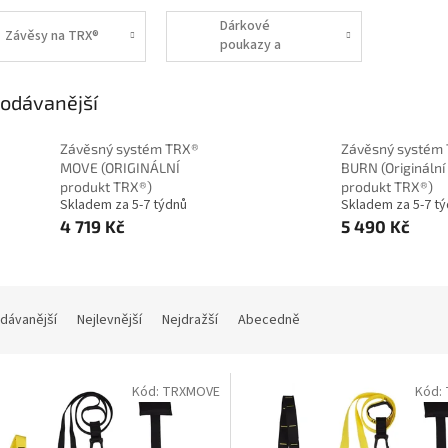
Dárkové
Závěsy na TRX®
poukazy a
Merch VYBAVENÍ
FITNESS
odávanější
Závěsný systém TRX®
Závěsný systém
MOVE (ORIGINÁLNÍ
BURN (Originální
produkt TRX®)
produkt TRX®)
Skladem za 5-7 týdnů
Skladem za 5-7 t
4 719 Kč
5 490 Kč
dávanější
Nejlevnější
Nejdražší
Abecedně
Kód:
TRXMOVE
Kód: