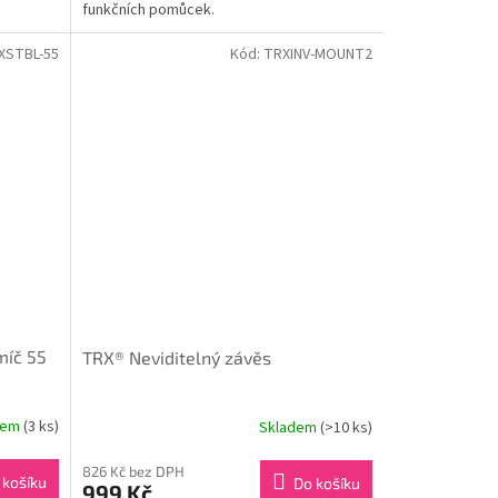
funkčních pomůcek.
XSTBL-55
Kód:
TRXINV-MOUNT2
míč 55
TRX® Neviditelný závěs
dem
(3 ks)
Skladem
(>10 ks)
826 Kč bez DPH
 košíku
Do košíku
999 Kč