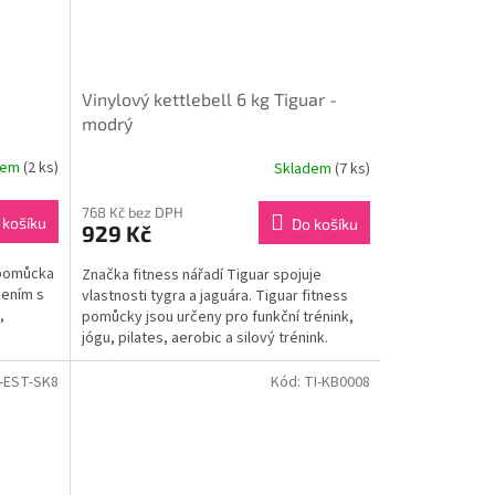
Vinylový kettlebell 6 kg Tiguar -
modrý
dem
(2 ks)
Skladem
(7 ks)
768 Kč bez DPH
 košíku
Do košíku
929 Kč
í pomůcka
Značka fitness nářadí Tiguar spojuje
čením s
vlastnosti tygra a jaguára. Tiguar fitness
,
pomůcky jsou určeny pro funkční trénink,
jógu, pilates, aerobic a silový trénink.
-EST-SK8
Kód:
TI-KB0008