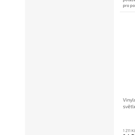
potaže
pro po
podlah
Vinyl
světl
1 211 