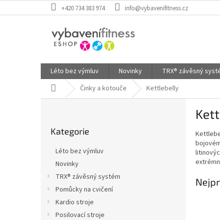
Přejít
+420 734 383 974
info@vybavenifitness.cz
na
obsah
Léto bez výmluv
Novinky
TRX® závěsný sys
Domů
Činky a kotouče
Kettlebelly
P
Kett
o
Přeskočit
s
Kategorie
kategorie
Kettlebe
t
bojovém 
r
Léto bez výmluv
litinový
a
extrémní
Novinky
n
TRX® závěsný systém
n
Nejpr
í
Pomůcky na cvičení
p
Kardio stroje
a
Posilovací stroje