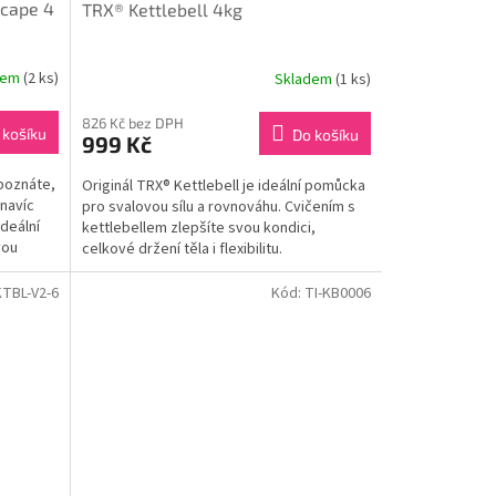
scape 4
TRX® Kettlebell 4kg
dem
(2 ks)
Skladem
(1 ks)
826 Kč bez DPH
 košíku
Do košíku
999 Kč
poznáte,
Originál TRX® Kettlebell je ideální pomůcka
 navíc
pro svalovou sílu a rovnováhu. Cvičením s
deální
kettlebellem zlepšíte svou kondici,
vou
celkové držení těla i flexibilitu.
TBL-V2-6
Kód:
TI-KB0006