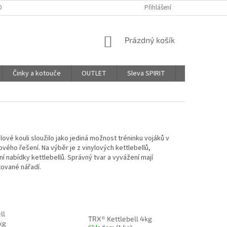
DPR - PODMÍNKY OCHRANY OSOBNÍCH ÚDAJŮ
Přihlášení
AFFILIATE PROGRAM
NÁKUPNÍ
Prázdný košík
KOŠÍK
Činky a kotouče
OUTLET
Sleva SPIRIT
Hodnocení o
lové kouli sloužilo jako jediná možnost tréninku vojáků v
ého řešení. Na výběr je z vinylových kettlebellů,
í nabídky kettlebellů. Správný tvar a vyvážení mají
tované nářadí.
ll
TRX® Kettlebell 4kg
kg