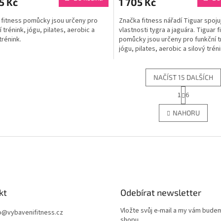
5 Kč
1 705 Kč
 fitness pomůcky jsou určeny pro
Značka fitness nářadí Tiguar spoju
 trénink, jógu, pilates, aerobic a
vlastnosti tygra a jaguára. Tiguar f
trénink.
pomůcky jsou určeny pro funkční t
jógu, pilates, aerobic a silový tréni
NAČÍST 15 DALŠÍCH
S
1
6
O
t
r
v
NAHORU
á
l
n
á
k
d
o
a
v
c
á
í
n
p
í
r
kt
Odebírat newsletter
v
k
Vložte svůj e-mail a my vám bude
y
o
@
vybavenifitness.cz
shopu.
v