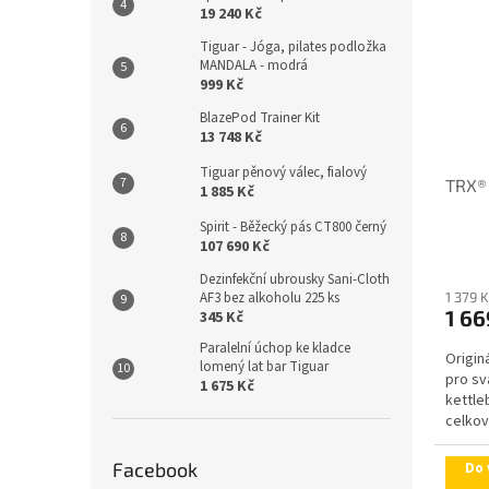
19 240 Kč
Tiguar - Jóga, pilates podložka
MANDALA - modrá
999 Kč
BlazePod Trainer Kit
13 748 Kč
Tiguar pěnový válec, fialový
TRX® 
1 885 Kč
Spirit - Běžecký pás CT800 černý
107 690 Kč
Dezinfekční ubrousky Sani-Cloth
AF3 bez alkoholu 225 ks
1 379 
1 66
345 Kč
Paralelní úchop ke kladce
Origin
lomený lat bar Tiguar
pro sv
1 675 Kč
kettle
celkové
Facebook
Do 