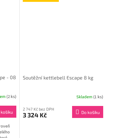
pe - 08
Soutěžní kettlebell Escape 8 kg
dem
(2 ks)
Skladem
(1 ks)
2 747 Kč bez DPH
 košíku
Do košíku
3 324 Kč
úroveň
celého