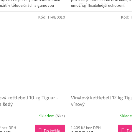
ny tvrzeným vinylem. Jsou ideální
povrchu je obohacena drážkami, k
užití v tělocvičnách s gumovou
umožňují flexibilnější uchopení.
ou.
Chromované madlo je...
Kód:
TI-KB0010
Kód:
T
ový kettlebell 10 kg Tiguar -
Vinylový kettlebell 12 kg Tig
e šedý
vínový
Skladem
(6 ks)
Sklad
Kč bez DPH
1 409 Kč bez DPH
Do košíku
Do