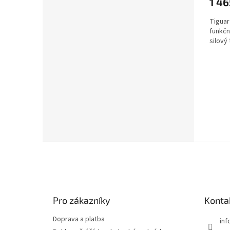
1 46
Tiguar
funkční
silový 
Z
á
p
a
t
Pro zákazníky
Konta
í
Doprava a platba
inf