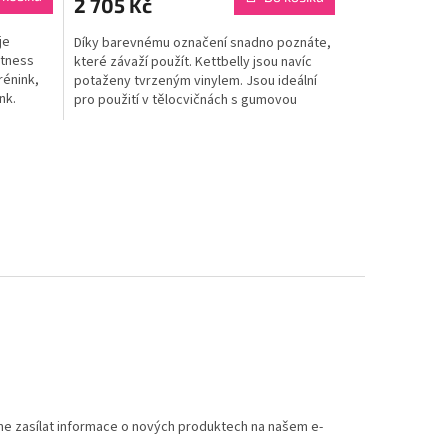
2 705 Kč
je
Díky barevnému označení snadno poznáte,
itness
které závaží použít. Kettbelly jsou navíc
rénink,
potaženy tvrzeným vinylem. Jsou ideální
nk.
pro použití v tělocvičnách s gumovou
podlahou.
me zasílat informace o nových produktech na našem e-