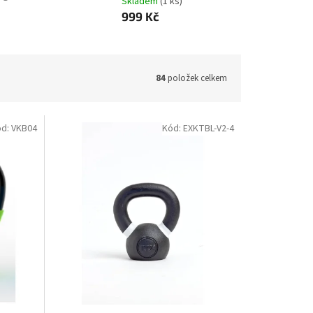
Skladem
(1 ks)
999 Kč
84
položek celkem
ód:
VKB04
Kód:
EXKTBL-V2-4