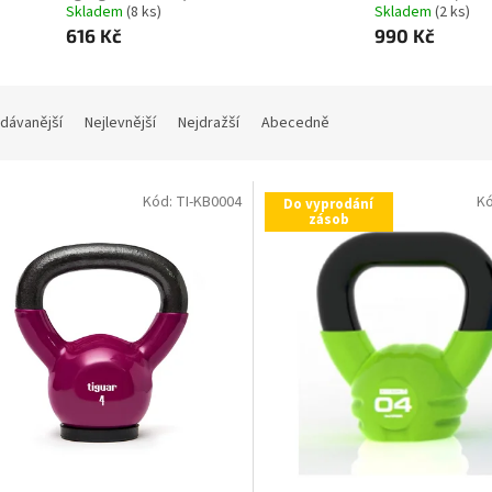
Skladem
(8 ks)
Skladem
(2 ks)
616 Kč
990 Kč
dávanější
Nejlevnější
Nejdražší
Abecedně
Kód:
TI-KB0004
K
Do vyprodání
zásob