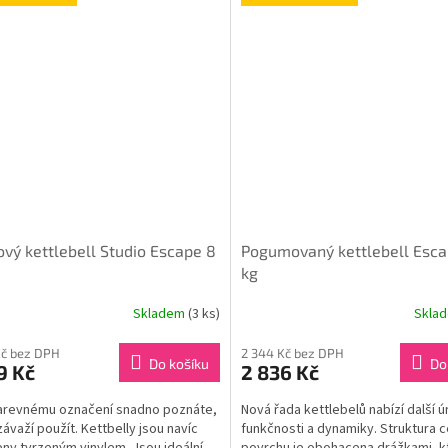
ový kettlebell Studio Escape 8
Pogumovaný kettlebell Esca
kg
Skladem
(3 ks)
Skla
Kč bez DPH
2 344 Kč bez DPH
Do košíku
Do
9 Kč
2 836 Kč
arevnému označení snadno poznáte,
Nová řada kettlebelů nabízí další 
závaží použít. Kettbelly jsou navíc
funkčnosti a dynamiky. Struktura 