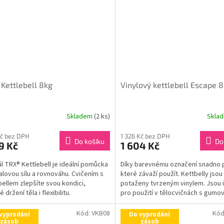
Kettlebell 8kg
Vinylový kettlebell Escape 8
Skladem
(2 ks)
Skla
Kč bez DPH
1 326 Kč bez DPH
Do košíku
Do
9 Kč
1 604 Kč
ál TRX® Kettlebell je ideální pomůcka
Díky barevnému označení snadno 
alovou sílu a rovnováhu. Cvičením s
které závaží použít. Kettbelly jsou
bellem zlepšíte svou kondici,
potaženy tvrzeným vinylem. Jsou i
 držení těla i flexibilitu.
pro použití v tělocvičnách s gumo
podlahou.
Kód:
VKB08
Kód
vyprodání
Do vyprodání
zásob
zásob