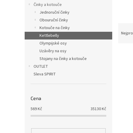
n
Činky a kotouče
e
Jednoruční činky
l
Obouruční činky
Ř
Kotouče na činky
a
Nejpro
Kettlebelly
z
Olympijské osy
e
Uzávěry na osy
V
n
ý
í
Stojany na činky a kotouče
p
p
OUTLET
i
r
Sleva SPIRIT
s
o
p
d
r
u
o
k
Cena
d
t
569
Kč
35130
Kč
u
ů
k
t
ů