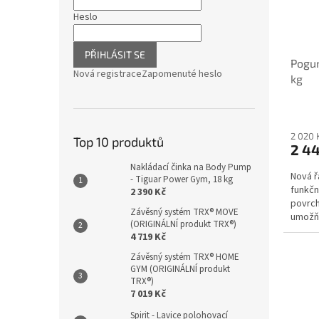
Heslo
PŘIHLÁSIT SE
Pogum
Nová registrace
Zapomenuté heslo
kg
2 020 
Top 10 produktů
2 4
Nakládací činka na Body Pump
Nová ř
- Tiguar Power Gym, 18 kg
funkčn
2 390 Kč
povrch
Závěsný systém TRX® MOVE
umožňu
(ORIGINÁLNÍ produkt TRX®)
Chromo
4 719 Kč
Závěsný systém TRX® HOME
GYM (ORIGINÁLNÍ produkt
TRX®)
7 019 Kč
Spirit - Lavice polohovací