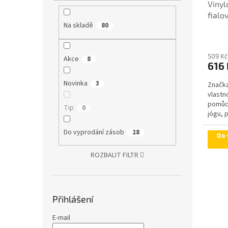
Vinyl
fialo
Na skladě
80
509 Kč
Akce
8
616 
Novinka
3
Značka
vlastn
pomůck
Tip
0
jógu, p
Do vyprodání zásob
28
Do 
ROZBALIT FILTR
Přihlášení
E-mail