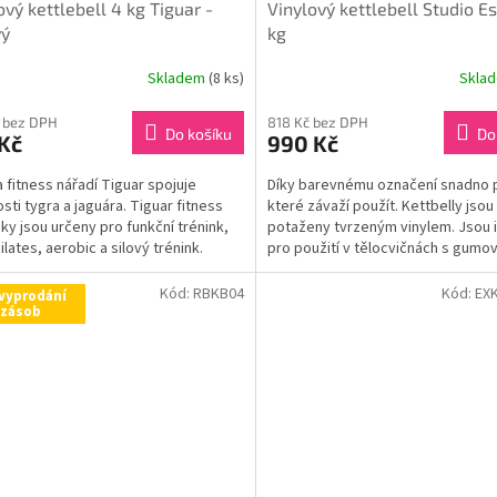
ový kettlebell 4 kg Tiguar -
Vinylový kettlebell Studio E
vý
kg
Skladem
(8 ks)
Skla
 bez DPH
818 Kč bez DPH
Do košíku
Do
Kč
990 Kč
 fitness nářadí Tiguar spojuje
Díky barevnému označení snadno 
osti tygra a jaguára. Tiguar fitness
které závaží použít. Kettbelly jsou
y jsou určeny pro funkční trénink,
potaženy tvrzeným vinylem. Jsou i
ilates, aerobic a silový trénink.
pro použití v tělocvičnách s gumo
podlahou.
Kód:
RBKB04
Kód:
EXK
vyprodání
zásob