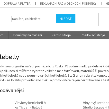
DOPRAVA A PLATBA
REKLAMAČNÍ ŘÁD A OBCHODNÍ PODMÍNKY
G
HLEDAT
tém
Pomůcky na cvičení
Kardio stroje
Posilovací stroje
lebelly
lly jsou originální nářadí pocházející z Ruska. Původně madlo přidělané k dě
poli.Dnes si můžeme vybrat z velkého množství tvarů, materiálů či povrchov
ch kettlebellů nebo pogumovaných kettlebellů. Stačí si jen vybrat z kompletn
 vliv na kvalitu prováděného cviku a proto vybírejte jen certifikované a tes
odávanější
Vinylový kettlebell 4
Vinylový kettlebe
kg Tiguar - fialový
Studio Escape 4 