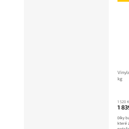
Vinyl
kg
1 520 
1 83
Díky b
které 