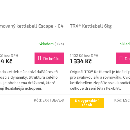
ovaný kettlebell Escape - 04
TRX® Kettlebell 6kg
Skladem
(3 ks)
Skla
Kč bez DPH
1 102 Kč bez DPH
Do košíku
Do
44 Kč
1 334 Kč
ada kettlebelů nabízí další úroveň
Originál TRX® Kettlebell je ideáln
osti a dynamiky. Struktura celého
pro svalovou sílu a rovnováhu. Cvi
u je obohacena drážkami, které
kettlebellem zlepšíte svou kondici
jí flexibilnější uchopení.
celkové držení těla i flexibilitu.
vané madlo je...
Kód:
EXKTBL-V2-8
Kód:
ESC
Do vyprodání
zásob