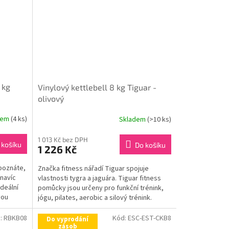
 kg
Vinylový kettlebell 8 kg Tiguar -
olivový
dem
(4 ks)
Skladem
(>10 ks)
1 013 Kč bez DPH
 košíku
Do košíku
1 226 Kč
poznáte,
Značka fitness nářadí Tiguar spojuje
 navíc
vlastnosti tygra a jaguára. Tiguar fitness
deální
pomůcky jsou určeny pro funkční trénink,
vou
jógu, pilates, aerobic a silový trénink.
:
RBKB08
Kód:
ESC-EST-CKB8
Do vyprodání
zásob