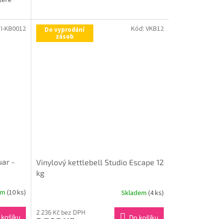
teré
I-KB0012
Kód:
VKB12
Do vyprodání
zásob
uar -
Vinylový kettlebell Studio Escape 12
kg
em
(10 ks)
Skladem
(4 ks)
2 236 Kč bez DPH
 košíku
Do košíku