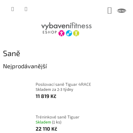
Přejít
na
NÁKUP
obsah
KOŠÍK
Saně
Nejprodávanější
Posilovací saně Tiguar 4RACE
Skladem za 2-3 týdny
11 819 Kč
Tréninkové saně Tiguar
Skladem
(1 ks)
22 110 Kč