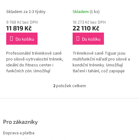
ů
Skladem za 2-3 týdny
Skladem
(1 ks)
9 768 Kč bez DPH
18 273 Kč bez DPH
11 819 Kč
22 110 Kč
Do košíku
Do košíku
Profesionální tréninkové saně
Tréninkové saně Tiguar jsou
pro silově-vytrvalostní trénink,
multifunkční nářadí pro silové a
ideální do fitness center i
kondiční tréninky. Umožňují
funkčních zón. Umožňují
tlačení i tahání, což zapojuje
efektivní sled push i sled pull s
mnoho svalových skupin.
vysokou zátěží a maximální...
Vysoce odolná ocelová
2
položek celkem
O
konstrukce...
v
l
Z
á
á
d
p
a
a
Pro zákazníky
c
t
í
Doprava a platba
í
p