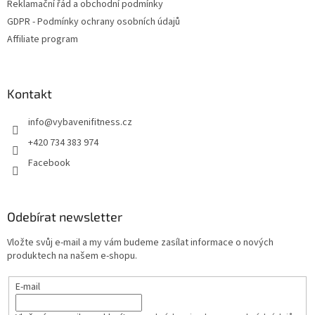
Reklamační řád a obchodní podmínky
r
v
GDPR - Podmínky ochrany osobních údajů
k
Affiliate program
y
v
ý
p
Kontakt
i
s
info
@
vybavenifitness.cz
u
+420 734 383 974
Facebook
Odebírat newsletter
Vložte svůj e-mail a my vám budeme zasílat informace o nových
produktech na našem e-shopu.
E-mail