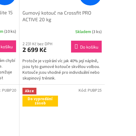
ite 15
Gumový kotouč na Crossfit PRO
ACTIVE 20 kg
em
(10 ks)
Skladem
(3 ks)
2 231 Kč bez DPH
 košíku
Do košíku
2 699 Kč
ám chybí
Protože je vzpírání víc jak 40% její náplně,
e.
jsou tyto gumové kotouče skvělou volbou.
snižuje
Kotouče jsou vhodné pro individuální nebo
st
skupinový trénink.
:
PUBP20
Kód:
PUBP25
Akce
Do vyprodání
zásob