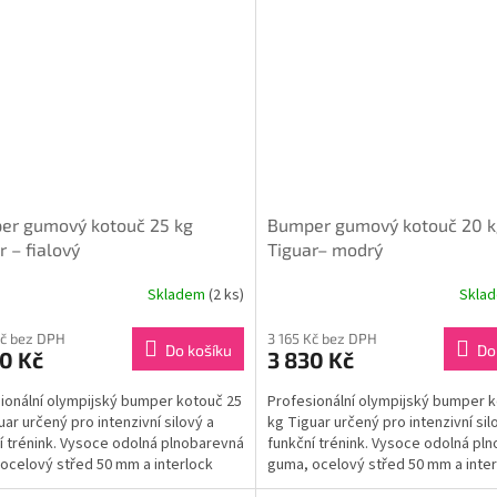
er gumový kotouč 25 kg
Bumper gumový kotouč 20 k
r – fialový
Tiguar– modrý
Skladem
(2 ks)
Skla
Kč bez DPH
3 165 Kč bez DPH
Do košíku
Do
0 Kč
3 830 Kč
ionální olympijský bumper kotouč 25
Profesionální olympijský bumper 
uar určený pro intenzivní silový a
kg Tiguar určený pro intenzivní sil
í trénink. Vysoce odolná plnobarevná
funkční trénink. Vysoce odolná pl
ocelový střed 50 mm a interlock
guma, ocelový střed 50 mm a inter
tvar...