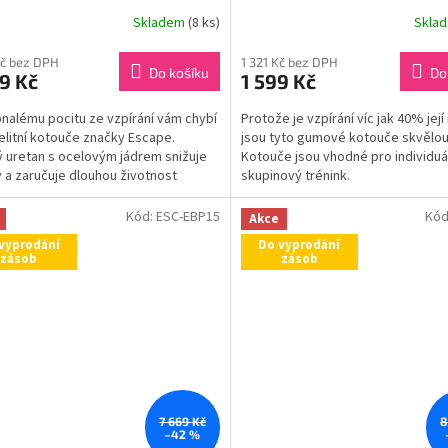
Skladem
(8 ks)
Skla
Kč bez DPH
1 321 Kč bez DPH
Do košíku
Do
9 Kč
1 599 Kč
nalému pocitu ze vzpírání vám chybí
Protože je vzpírání víc jak 40% její
 elitní kotouče značky Escape.
jsou tyto gumové kotouče skvělou
 uretan s ocelovým jádrem snižuje
Kotouče jsou vhodné pro individuá
 a zaručuje dlouhou životnost
skupinový trénink.
ů. Jsou užší než...
Kód:
ESC-EBP15
Kód
Akce
vyprodání
Do vyprodání
zásob
zásob
7 669 Kč
8
–42 %