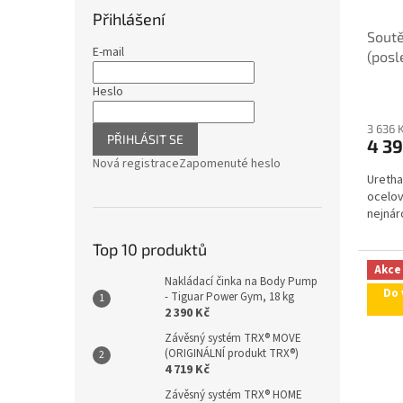
Přihlášení
Soutě
E-mail
(posl
Heslo
3 636 
PŘIHLÁSIT SE
4 39
Nová registrace
Zapomenuté heslo
Uretha
ocelov
nejnár
Top 10 produktů
Akce
Nakládací činka na Body Pump
Do 
- Tiguar Power Gym, 18 kg
2 390 Kč
Závěsný systém TRX® MOVE
(ORIGINÁLNÍ produkt TRX®)
4 719 Kč
Závěsný systém TRX® HOME