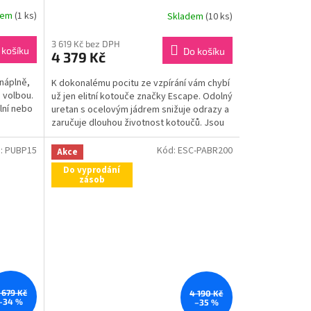
dem
(1 ks)
Skladem
(10 ks)
3 619 Kč bez DPH
 košíku
Do košíku
4 379 Kč
 náplně,
K dokonalému pocitu ze vzpírání vám chybí
 volbou.
už jen elitní kotouče značky Escape. Odolný
lní nebo
uretan s ocelovým jádrem snižuje odrazy a
zaručuje dlouhou životnost kotoučů. Jsou
užší než...
:
PUBP15
Kód:
ESC-PABR200
Akce
Do vyprodání
zásob
 679 Kč
4 190 Kč
–34 %
–35 %