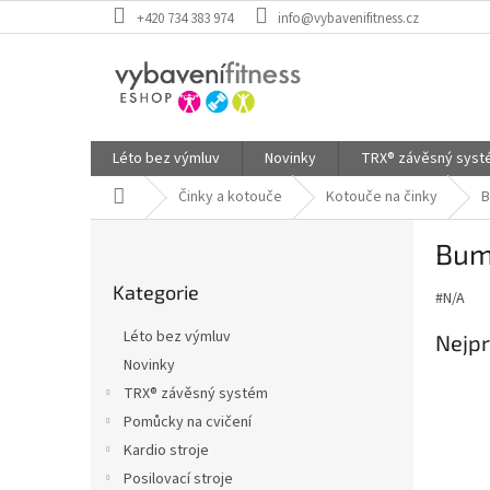
Přejít
+420 734 383 974
info@vybavenifitness.cz
na
obsah
Léto bez výmluv
Novinky
TRX® závěsný sys
Domů
Činky a kotouče
Kotouče na činky
B
P
Bum
o
Přeskočit
s
Kategorie
kategorie
#N/A
t
r
Léto bez výmluv
Nejpr
a
Novinky
n
TRX® závěsný systém
n
í
Pomůcky na cvičení
p
Kardio stroje
a
Posilovací stroje