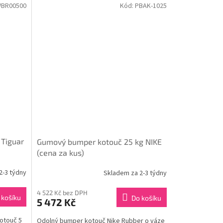
WBR00500
Kód:
PBAK-1025
 Tiguar
Gumový bumper kotouč 25 kg NIKE
(cena za kus)
2-3 týdny
Skladem za 2-3 týdny
4 522 Kč bez DPH
 košíku
Do košíku
5 472 Kč
kotouč 5
Odolný bumper kotouč Nike Rubber o váze