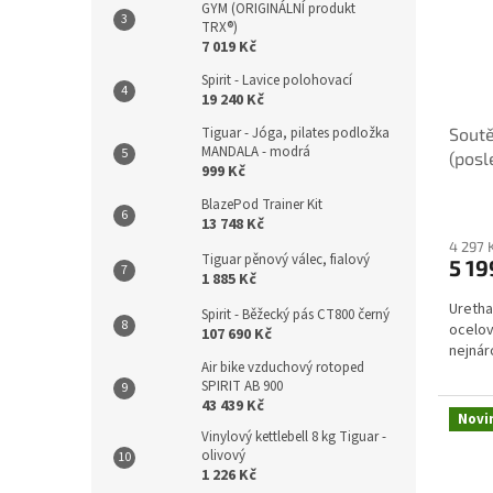
GYM (ORIGINÁLNÍ produkt
TRX®)
7 019 Kč
Spirit - Lavice polohovací
19 240 Kč
Tiguar - Jóga, pilates podložka
Soutě
MANDALA - modrá
(posl
999 Kč
BlazePod Trainer Kit
13 748 Kč
4 297 
Tiguar pěnový válec, fialový
5 19
1 885 Kč
Uretha
Spirit - Běžecký pás CT800 černý
ocelov
107 690 Kč
nejnár
Air bike vzduchový rotoped
SPIRIT AB 900
43 439 Kč
Novi
Vinylový kettlebell 8 kg Tiguar -
olivový
1 226 Kč