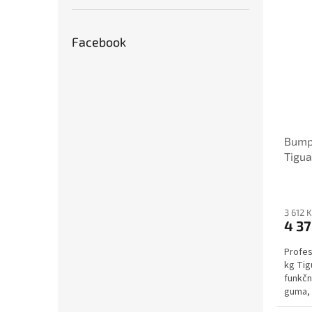
Facebook
Bump
Tigua
3 612 
4 37
Profes
kg Tig
funkčn
guma, 
tvar...