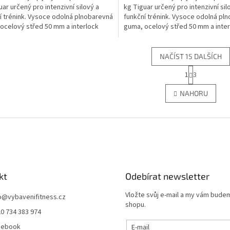
uar určený pro intenzivní silový a
kg Tiguar určený pro intenzivní sil
í trénink. Vysoce odolná plnobarevná
funkční trénink. Vysoce odolná pl
ocelový střed 50 mm a interlock
guma, ocelový střed 50 mm a inter
zajišťují...
NAČÍST 15 DALŠÍCH
S
1
3
O
t
r
v
NAHORU
á
l
n
á
k
d
o
a
v
c
á
í
n
p
í
r
kt
Odebírat newsletter
v
k
Vložte svůj e-mail a my vám bude
y
o
@
vybavenifitness.cz
shopu.
v
0 734 383 974
ý
p
cebook
E-mail