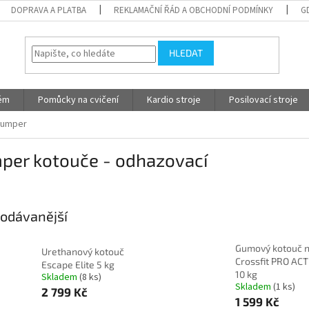
DOPRAVA A PLATBA
REKLAMAČNÍ ŘÁD A OBCHODNÍ PODMÍNKY
G
HLEDAT
tém
Pomůcky na cvičení
Kardio stroje
Posilovací stroje
umper
per kotouče - odhazovací
odávanější
Gumový kotouč 
Urethanový kotouč
Crossfit PRO ACT
Escape Elite 5 kg
10 kg
Skladem
(8 ks)
Skladem
(1 ks)
2 799 Kč
1 599 Kč