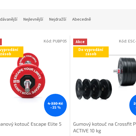
dávanější
Nejlevnější
Nejdražší
Abecedně
Kód:
PUBP05
Kód:
ESC
Akce
vyprodání
Do vyprodání
zásob
zásob
4 330 Kč
2
–35 %
anový kotouč Escape Elite 5
Gumový kotouč na Crossfit 
ACTIVE 10 kg