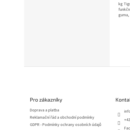
kg Tig
funkčn
guma, 
tvar...
Z
á
p
a
t
Pro zákazníky
Konta
í
Doprava a platba
inf
Reklamační řád a obchodní podmínky
+42
GDPR - Podmínky ochrany osobních údajů
Fa