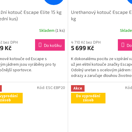
žní kotouč Escape Elite 15 kg
Urethanový kotouč Escape El
ední kus)
kg
Skladem
(1 ks)
Sklad
Kč bez DPH
4 710 Kč bez DPH
Do košíku
Do
9 Kč
5 699 Kč
nové kotouče od Escape s
K dokonalému pocitu ze vzpírání v
ým jádrem jsou vyráběny pro ty
už jen elitní kotouče značky Escap
očnější sportovce.
Odolný uretan s ocelovým jádrem 
odrazy a zaručuje dlouhou životno
kotoučů. Jsou užší než...
Kód:
ESC-EBP20
Kód
Akce
vyprodání
Do vyprodání
zásob
zásob