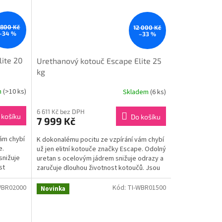
 800 Kč
12 000 Kč
–34 %
–33 %
ite 20
Urethanový kotouč Escape Elite 25
kg
m
(>10 ks)
Skladem
(6 ks)
6 611 Kč bez DPH
 košíku
Do košíku
7 999 Kč
ám chybí
K dokonalému pocitu ze vzpírání vám chybí
e.
už jen elitní kotouče značky Escape. Odolný
snižuje
uretan s ocelovým jádrem snižuje odrazy a
st
zaručuje dlouhou životnost kotoučů. Jsou
užší než...
WBR02000
Kód:
TI-WBR01500
Novinka