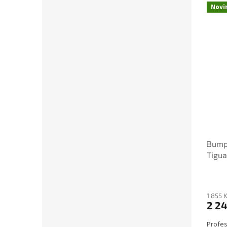
Novi
Bump
Tigua
1 855 
2 24
Profes