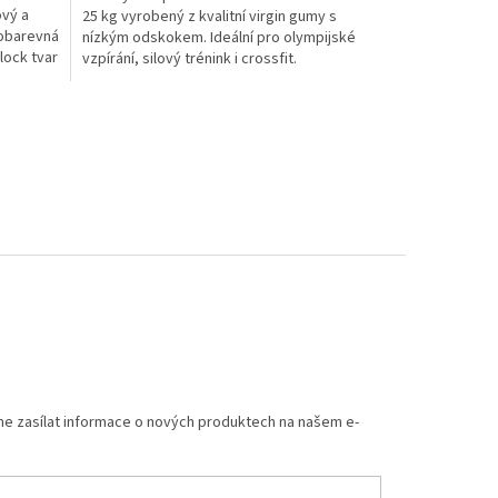
ový a
25 kg vyrobený z kvalitní virgin gumy s
nobarevná
nízkým odskokem. Ideální pro olympijské
lock tvar
vzpírání, silový trénink i crossfit.
me zasílat informace o nových produktech na našem e-