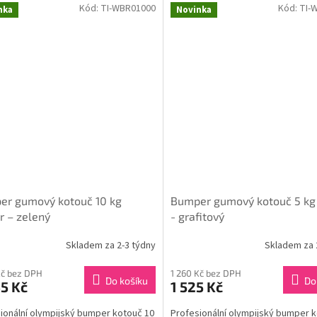
Kód:
TI-WBR01000
Kód:
TI-
nka
Novinka
er gumový kotouč 10 kg
Bumper gumový kotouč 5 kg
r – zelený
- grafitový
Skladem za 2-3 týdny
Skladem za 
Kč bez DPH
1 260 Kč bez DPH
Do košíku
Do
5 Kč
1 525 Kč
ionální olympijský bumper kotouč 10
Profesionální olympijský bumper 