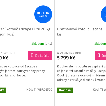
10 019 Kč
8
–48 %
žní kotouč Escape Elite 20 kg
Urethanový kotouč Escape El
ední kus)
kg
Skladem
(1 ks)
Sklade
Kč bez DPH
4 793 Kč bez DPH
Do košíku
Do
9 Kč
5 799 Kč
nové kotouče od Escape s
K dokonalému pocitu ze vzpírání v
ým jádrem jsou vyráběny pro ty
už jen elitní kotouče značky Escap
očnější sportovce.
Odolný uretan s ocelovým jádrem 
odrazy a zaručuje dlouhou životno
kotoučů. Jsou užší než...
Kód:
TI-WBR02500
Kód:
TI-
nka
Novinka