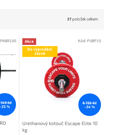
37
položek celkem
-PABR100
Kód:
PUBP10
Akce
Do vyprodání
zásob
 149 Kč
6 735 Kč
–25 %
–34 %
PRO
Urethanový kotouč Escape Elite 10
kg