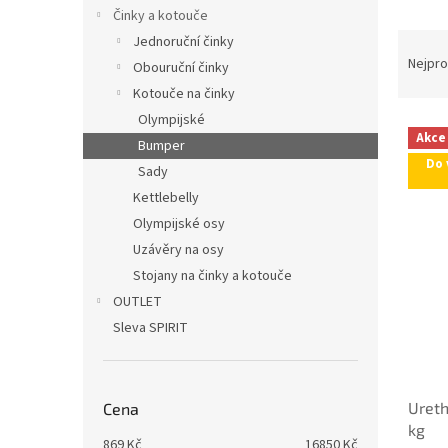
n
Činky a kotouče
e
Ř
Jednoruční činky
l
a
Nejpro
Obouruční činky
z
Kotouče na činky
e
Olympijské
V
n
Akce
Bumper
ý
í
Do 
p
p
Sady
i
r
Kettlebelly
s
o
Olympijské osy
p
d
Uzávěry na osy
r
u
Stojany na činky a kotouče
o
k
d
OUTLET
t
u
ů
Sleva SPIRIT
k
t
ů
Ureth
Cena
kg
869
Kč
16850
Kč