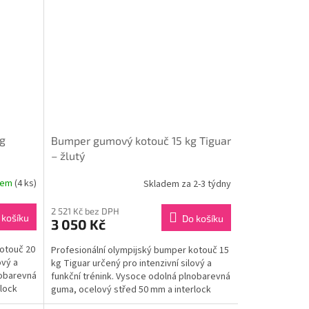
g
Bumper gumový kotouč 15 kg Tiguar
– žlutý
dem
(4 ks)
Skladem za 2-3 týdny
2 521 Kč bez DPH
 košíku
Do košíku
3 050 Kč
kotouč 20
Profesionální olympijský bumper kotouč 15
ový a
kg Tiguar určený pro intenzivní silový a
nobarevná
funkční trénink. Vysoce odolná plnobarevná
lock
guma, ocelový střed 50 mm a interlock
tvar...