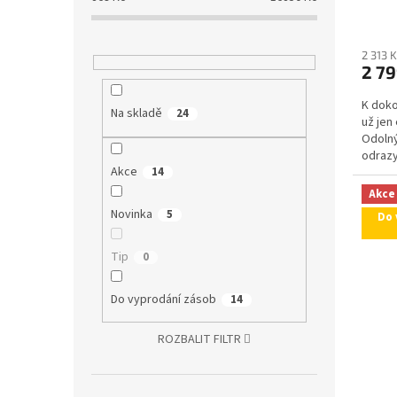
2 313 
2 79
K doko
Na skladě
24
už jen
Odolný
odrazy
Akce
14
kotouč
Akce
Novinka
5
Do 
Tip
0
Do vyprodání zásob
14
ROZBALIT FILTR