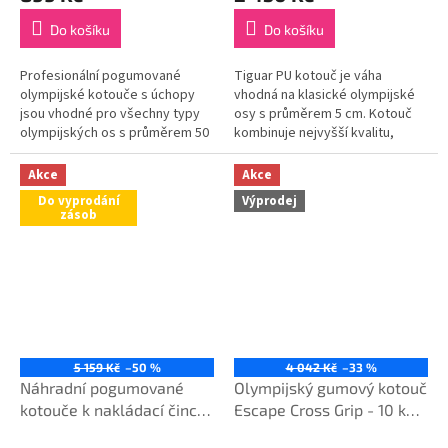
Do košíku
Do košíku
Profesionální pogumované
Tiguar PU kotouč je váha
olympijské kotouče s úchopy
vhodná na klasické olympijské
jsou vhodné pro všechny typy
osy s průměrem 5 cm. Kotouč
olympijských os s průměrem 50
kombinuje nejvyšší kvalitu,
mm. Kotouče mají kvalitní
funkčnost a moderní design.
povrchovou úpravu
Akce
Akce
pogumováním se...
Do vyprodání
Výprodej
zásob
5 159 Kč
–50 %
4 042 Kč
–33 %
Náhradní pogumované
Olympijský gumový kotouč
kotouče k nakládací čince
Escape Cross Grip - 10 kg
Escape - 10 kg (cena za
(pouze do vyprodání