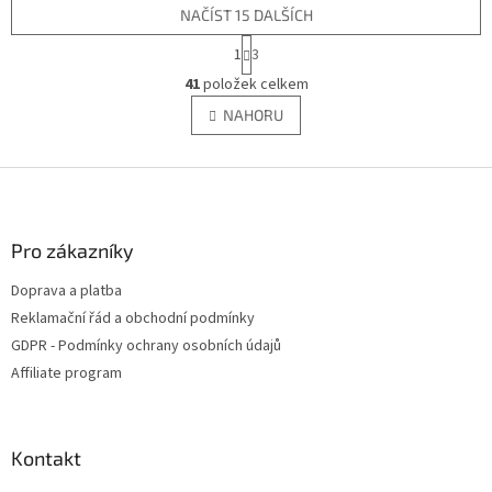
NAČÍST 15 DALŠÍCH
S
1
3
t
O
r
41
položek celkem
v
á
l
NAHORU
n
á
k
d
o
v
Z
a
á
c
á
n
í
p
í
p
a
Pro zákazníky
r
t
v
Doprava a platba
í
k
Reklamační řád a obchodní podmínky
y
v
GDPR - Podmínky ochrany osobních údajů
ý
Affiliate program
p
i
s
u
Kontakt