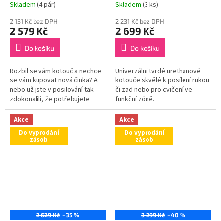
pár)
zásob)
Skladem
(4 pár)
Skladem
(3 ks)
2 131 Kč bez DPH
2 231 Kč bez DPH
2 579 Kč
2 699 Kč
Do košíku
Do košíku
Rozbil se vám kotouč a nechce
Univerzální tvrdé urethanové
se vám kupovat nová činka? A
kotouče skvělé k posílení rukou
nebo už jste v posilování tak
či zad nebo pro cvičení ve
zdokonalili, že potřebujete
funkční zóně.
těžší váhu? Nezoufejte,
náhradní pogumované kotouče
Akce
Akce
vám...
Do vyprodání
Do vyprodání
zásob
zásob
2 629 Kč
–35 %
3 299 Kč
–40 %