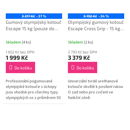
3 217 Kč
–37 %
5 192 Kč
–34 %
Gumový olympijský kotouč
Olympijský gumový kotouč
Escape 15 kg (pouze do
Escape Cross Grip - 15 kg
vyprodání zásob)
(pouze do vyprodání
zásob)
Skladem
(4 ks)
Skladem
(2 ks)
1 652 Kč bez DPH
2 793 Kč bez DPH
1 999 Kč
3 379 Kč
Do košíku
Do košíku
Profesionální pogumované
Univerzální tvrdé urethanové
olympijské kotouče s úchopy
kotouče skvělé k posílení rukou
jsou vhodné pro všechny typy
či zad nebo pro cvičení ve
olympijských os s průměrem 50
funkční zóně.
mm. Kotouče mají kvalitní
povrchovou úpravu
pogumováním se...