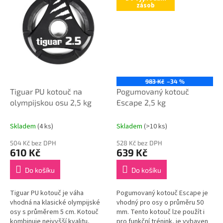
zásob
983 Kč
–34 %
Tiguar PU kotouč na
Pogumovaný kotouč
olympijskou osu 2,5 kg
Escape 2,5 kg
Skladem
(4 ks)
Skladem
(>10 ks)
504 Kč bez DPH
528 Kč bez DPH
610 Kč
639 Kč
Do košíku
Do košíku
Tiguar PU kotouč je váha
Pogumovaný kotouč Escape je
vhodná na klasické olympijské
vhodný pro osy o průměru 50
osy s průměrem 5 cm. Kotouč
mm. Tento kotouč lze použít i
kombinuje nejvyšší kvalitu,
pro funkční trénink, je vybaven