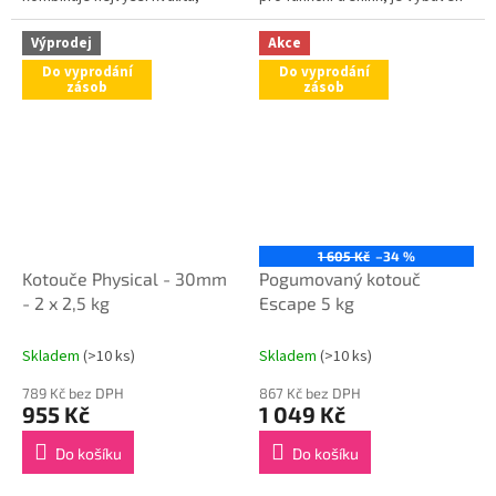
funkčnost a moderní design.
dvěmi otvory pro úchop. Tyto
úchopy pak nabízí možnosti
Výprodej
Akce
pro...
Do vyprodání
Do vyprodání
zásob
zásob
1 605 Kč
–34 %
Kotouče Physical - 30mm
Pogumovaný kotouč
- 2 x 2,5 kg
Escape 5 kg
Skladem
(>10 ks)
Skladem
(>10 ks)
789 Kč bez DPH
867 Kč bez DPH
955 Kč
1 049 Kč
Do košíku
Do košíku