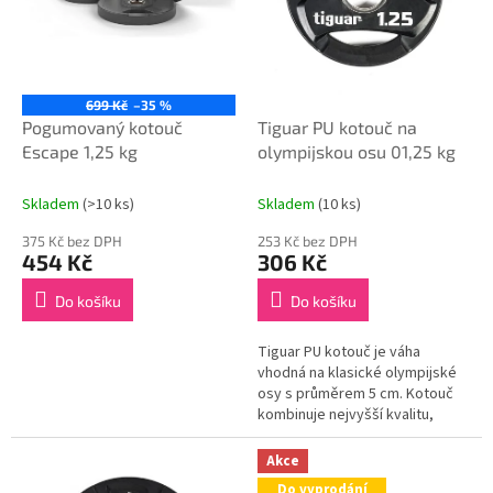
p
t
r
ů
o
d
u
699 Kč
–35 %
k
Pogumovaný kotouč
Tiguar PU kotouč na
t
Escape 1,25 kg
olympijskou osu 01,25 kg
ů
Skladem
(>10 ks)
Skladem
(10 ks)
375 Kč bez DPH
253 Kč bez DPH
454 Kč
306 Kč
Do košíku
Do košíku
Tiguar PU kotouč je váha
vhodná na klasické olympijské
osy s průměrem 5 cm. Kotouč
kombinuje nejvyšší kvalitu,
funkčnost a moderní design.
Akce
Do vyprodání