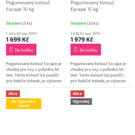
Pogumovaný kotouč
Pogumovaný kotouč
Escape 10 kg
Escape 15 kg
Skladem
(5 ks)
Skladem
(10 ks)
1 404 Kč bez DPH
1 636 Kč bez DPH
1 699 Kč
1 979 Kč
Do košíku
Do košíku
Pogumovaný kotouč Escape je
Pogumovaný kotouč Escape je
vhodný pro osy o průměru 50
vhodný pro osy o průměru 50
mm. Tento kotouč lze použít i
mm. Tento kotouč lze použít i
pro funkční trénink, je vybaven
pro funkční trénink, je vybaven
dvěmi otvory pro úchop. Tyto
dvěmi otvory pro úchop. Tyto
úchopy pak nabízí možnosti
úchopy pak nabízí možnosti
Akce
Akce
pro...
pro...
Do vyprodání
Výprodej
zásob