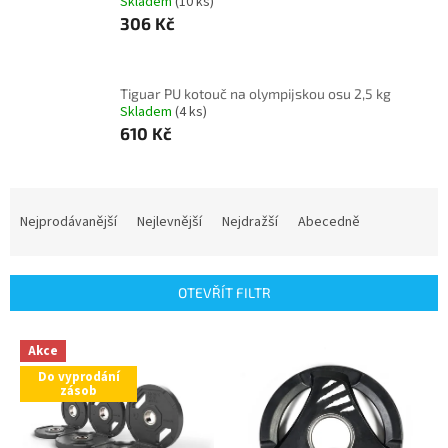
Skladem
(10 ks)
306 Kč
Tiguar PU kotouč na olympijskou osu 2,5 kg
Skladem
(4 ks)
610 Kč
Ř
a
Nejprodávanější
Nejlevnější
Nejdražší
Abecedně
z
e
n
OTEVŘÍT FILTR
í
p
V
r
Akce
ý
o
Do vyprodání
p
zásob
d
i
u
s
k