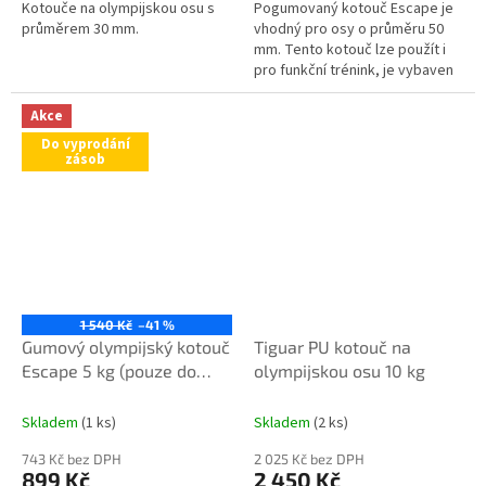
Kotouče na olympijskou osu s
Pogumovaný kotouč Escape je
průměrem 30 mm.
vhodný pro osy o průměru 50
mm. Tento kotouč lze použít i
pro funkční trénink, je vybaven
dvěmi otvory pro úchop. Tyto
úchopy pak nabízí možnosti
Akce
pro...
Do vyprodání
zásob
1 540 Kč
–41 %
Gumový olympijský kotouč
Tiguar PU kotouč na
Escape 5 kg (pouze do
olympijskou osu 10 kg
vyprodání zásob)
Skladem
(1 ks)
Skladem
(2 ks)
743 Kč bez DPH
2 025 Kč bez DPH
899 Kč
2 450 Kč