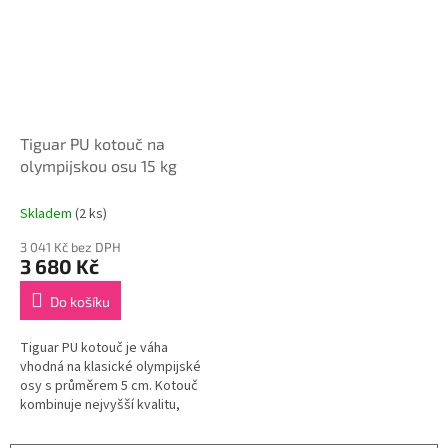
Tiguar PU kotouč na
olympijskou osu 15 kg
Skladem
(2 ks)
3 041 Kč bez DPH
3 680 Kč
Do košíku
Tiguar PU kotouč je váha
vhodná na klasické olympijské
osy s průměrem 5 cm. Kotouč
kombinuje nejvyšší kvalitu,
funkčnost a moderní design.