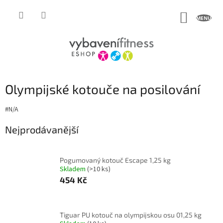
Přejít
na
NÁKUP
obsah
KOŠÍK
Olympijské kotouče na posilování
#N/A
Nejprodávanější
Pogumovaný kotouč Escape 1,25 kg
Skladem
(>10 ks)
454 Kč
Tiguar PU kotouč na olympijskou osu 01,25 kg