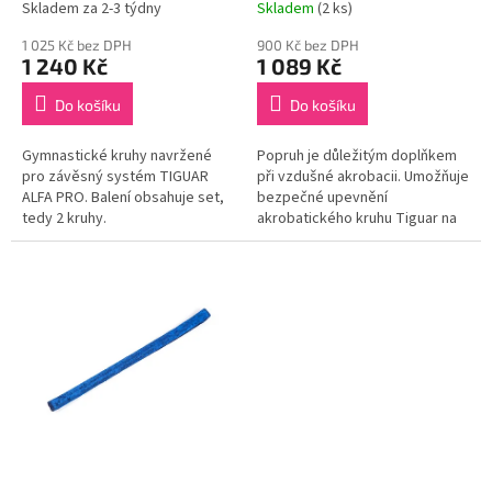
Skladem za 2-3 týdny
Skladem
(2 ks)
1 025 Kč bez DPH
900 Kč bez DPH
1 240 Kč
1 089 Kč
Do košíku
Do košíku
Gymnastické kruhy navržené
Popruh je důležitým doplňkem
pro závěsný systém TIGUAR
při vzdušné akrobacii. Umožňuje
ALFA PRO. Balení obsahuje set,
bezpečné upevnění
tedy 2 kruhy.
akrobatického kruhu Tiguar na
strop pro bezpečné cvičení.
zavěšení akrobatického kruhu
Tiguar...