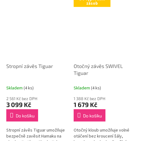
pro...
zásob
Stropní závěs Tiguar
Otočný závěs SWIVEL
Tiguar
Skladem
(4 ks)
Skladem
(4 ks)
2 561 Kč bez DPH
1 388 Kč bez DPH
3 099 Kč
1 679 Kč
Do košíku
Do košíku
Stropní závěs Tiguar umožňuje
Otočný kloub umožňuje volné
bezpečně zavěsit Hamaku na
otáčení bez kroucení šály,