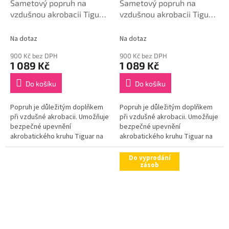
Sametový popruh na
Sametový popruh na
vzdušnou akrobacii Tiguar
vzdušnou akrobacii Tiguar
1 m (modrý)
1 m (vínový)
Na dotaz
Na dotaz
900 Kč bez DPH
900 Kč bez DPH
1 089 Kč
1 089 Kč
Do košíku
Do košíku
Popruh je důležitým doplňkem
Popruh je důležitým doplňkem
při vzdušné akrobacii. Umožňuje
při vzdušné akrobacii. Umožňuje
bezpečné upevnění
bezpečné upevnění
akrobatického kruhu Tiguar na
akrobatického kruhu Tiguar na
strop pro bezpečné cvičení.
strop pro bezpečné cvičení.
zavěšení akrobatického kruhu
zavěšení akrobatického kruhu
Do vyprodání
Tiguar...
Tiguar...
zásob