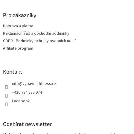
c
á
n
í
p
í
p
a
Pro zákazníky
r
t
v
Doprava a platba
í
k
Reklamační řád a obchodní podmínky
y
v
GDPR - Podmínky ochrany osobních údajů
ý
Affiliate program
p
i
s
u
Kontakt
info
@
vybavenifitness.cz
+420 734 383 974
Facebook
Odebírat newsletter