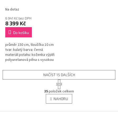
Na dotaz
6 941 Kč bez DPH
8 399 Kč
Do košíku
průměr 150 cm, tloušťka 10 cm
tvar: kulatý barva: černá
materiál potahu: koženka výplň:
polyuretanová pěna s vysokou
hustotou přídavná madla pro
přenášení Žíněnka se...
NAČÍST 15 DALŠÍCH
S
1
3
t
O
r
35
položek celkem
v
á
l
NAHORU
n
á
k
d
o
v
Z
a
á