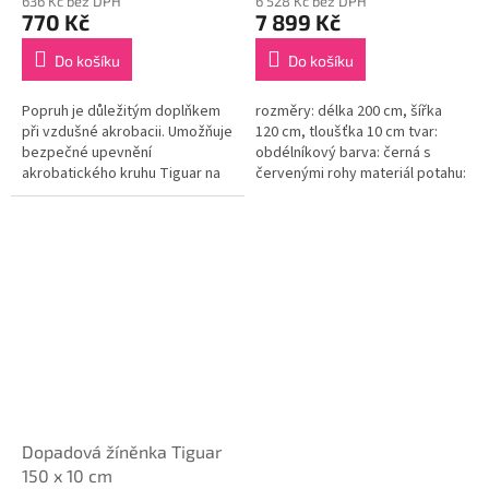
636 Kč bez DPH
6 528 Kč bez DPH
770 Kč
7 899 Kč
Do košíku
Do košíku
Popruh je důležitým doplňkem
rozměry: délka 200 cm, šířka
při vzdušné akrobacii. Umožňuje
120 cm, tloušťka 10 cm tvar:
bezpečné upevnění
obdélníkový barva: černá s
akrobatického kruhu Tiguar na
červenými rohy materiál potahu:
strop pro bezpečné cvičení.
koženka výplň: polyuretanová
zavěšení akrobatického kruhu
pěna s vysokou hustotou 60...
Tiguar...
Dopadová žíněnka Tiguar
150 x 10 cm