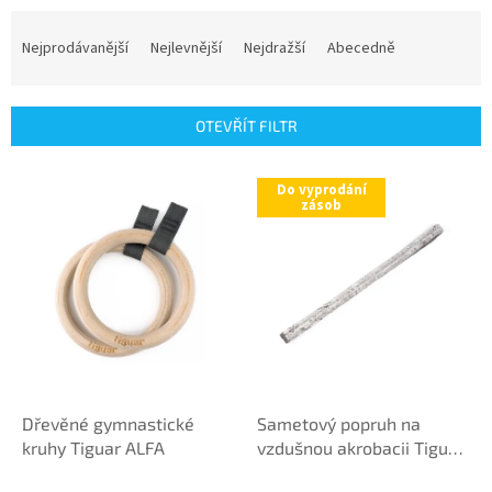
Ř
a
Nejprodávanější
Nejlevnější
Nejdražší
Abecedně
z
e
n
OTEVŘÍT FILTR
í
p
V
r
Do vyprodání
ý
zásob
o
p
d
i
u
s
k
p
t
r
ů
o
d
u
k
Dřevěné gymnastické
Sametový popruh na
t
kruhy Tiguar ALFA
vzdušnou akrobacii Tiguar
ů
1 m (stříbrný)