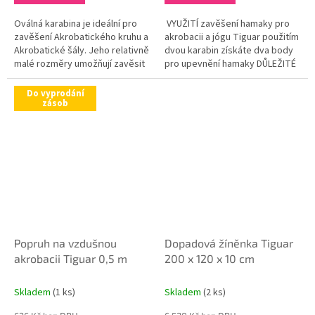
Oválná karabina je ideální pro
VYUŽITÍ zavěšení hamaky pro
zavěšení Akrobatického kruhu a
akrobacii a jógu Tiguar použitím
Akrobatické šály. Jeho relativně
dvou karabin získáte dva body
malé rozměry umožňují zavěsit
pro upevnění hamaky DŮLEŽITÉ
kruh a šálu i v nižších
INFORMACE zajišťuje
místnostech. DŮLEŽITÉ...
bezpečnost pro protahovací...
Do vyprodání
zásob
Popruh na vzdušnou
Dopadová žíněnka Tiguar
akrobacii Tiguar 0,5 m
200 x 120 x 10 cm
Skladem
(1 ks)
Skladem
(2 ks)