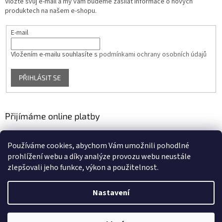
Vložte svůj e-mail a my vám budeme zasílat informace o nových
produktech na našem e-shopu.
E-mail
Vložením e-mailu souhlasíte s
podmínkami ochrany osobních údajů
PŘIHLÁSIT SE
Přijímáme online platby
Používáme cookies, abychom Vám umožnili pohodlné
prohlížení webu a díky analýze provozu webu neustále
zlepšovali jeho funkce, výkon a použitelnost.
Nastavení
Vytvořil Shoptet