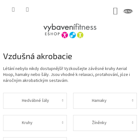
Přejít
na
NÁKUP
obsah
KOŠÍK
Vzdušná akrobacie
Létání nebylo nikdy dostupnější! Vyzkoušejte závěsné kruhy Aerial
Hoop, hamaky nebo šály. Jsou vhodné k relaxaci, protahování, józe i
náročným akrobatickým sestavám.
Hedvábné šály
Hamaky
Kruhy
Žíněnky