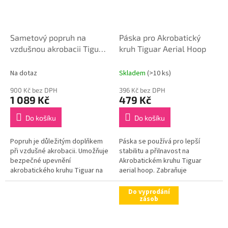
Sametový popruh na
Páska pro Akrobatický
vzdušnou akrobacii Tiguar
kruh Tiguar Aerial Hoop
1 m (černý)
Na dotaz
Skladem
(>10 ks)
900 Kč bez DPH
396 Kč bez DPH
1 089 Kč
479 Kč
Do košíku
Do košíku
Popruh je důležitým doplňkem
Páska se používá pro lepší
při vzdušné akrobacii. Umožňuje
stabilitu a přilnavost na
bezpečné upevnění
Akrobatickém kruhu Tiguar
akrobatického kruhu Tiguar na
aerial hoop. Zabraňuje
strop pro bezpečné cvičení.
sklouznutí rukou, a navíc chrání
zavěšení akrobatického kruhu
akrobatický kruh před
Do vyprodání
Tiguar...
poškrábáním. Na...
zásob