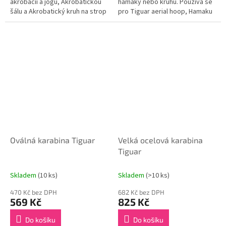
akrobacii a jógu, Akrobatickou
hamaky nebo kruhu. Používá se
šálu a Akrobatický kruh na strop
pro Tiguar aerial hoop, Hamaku
ve studiu nebo u vás doma.
na jógu a akrobacii a
SADA OBSAHUJE hliníkový...
Akrobatickou šálu. DŮLEŽITÉ
INFORMACE...
Oválná karabina Tiguar
Velká ocelová karabina
Tiguar
Skladem
(10 ks)
Skladem
(>10 ks)
470 Kč bez DPH
682 Kč bez DPH
569 Kč
825 Kč
Do košíku
Do košíku