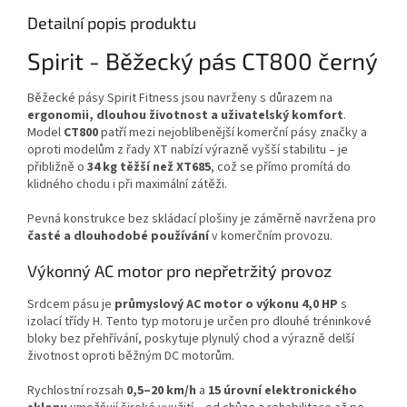
Detailní popis produktu
Spirit - Běžecký pás CT800 černý
Běžecké pásy Spirit Fitness jsou navrženy s důrazem na
ergonomii, dlouhou životnost a uživatelský komfort
.
Model
CT800
patří mezi nejoblíbenější komerční pásy značky a
oproti modelům z řady XT nabízí výrazně vyšší stabilitu – je
přibližně o
34 kg těžší než XT685
, což se přímo promítá do
klidného chodu i při maximální zátěži.
Pevná konstrukce bez skládací plošiny je záměrně navržena pro
časté a dlouhodobé používání
v komerčním provozu.
Výkonný AC motor pro nepřetržitý provoz
Srdcem pásu je
průmyslový AC motor o výkonu 4,0 HP
s
izolací třídy H. Tento typ motoru je určen pro dlouhé tréninkové
bloky bez přehřívání, poskytuje plynulý chod a výrazně delší
životnost oproti běžným DC motorům.
Rychlostní rozsah
0,5–20 km/h
a
15 úrovní elektronického