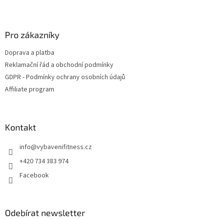
Z
á
p
a
Pro zákazníky
t
Doprava a platba
í
Reklamační řád a obchodní podmínky
GDPR - Podmínky ochrany osobních údajů
Affiliate program
Kontakt
info
@
vybavenifitness.cz
+420 734 383 974
Facebook
Odebírat newsletter