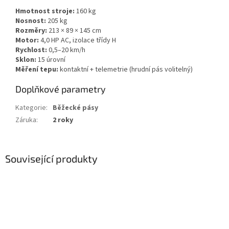
Hmotnost stroje:
160 kg
Nosnost:
205 kg
Rozměry:
213 × 89 × 145 cm
Motor:
4,0 HP AC, izolace třídy H
Rychlost:
0,5–20 km/h
Sklon:
15 úrovní
Měření tepu:
kontaktní + telemetrie (hrudní pás volitelný)
Doplňkové parametry
Kategorie
:
Běžecké pásy
Záruka
:
2 roky
Související produkty