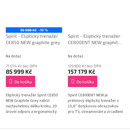
95 590 Kč
–10 %
Spirit - Eliptický trenažer
Spirit - Eliptický trenažer
CE850 NEW graphite grey
CE800ENT NEW graphite
grey
Na dotaz
Na dotaz
71 074 Kč bez DPH
129 900 Kč bez DPH
85 999 Kč
157 179 Kč
Do košíku
Do košíku
Eliptický trenažér Spirit CE850
Spirit CE800ENT NEW je
NEW Graphite Grey nabízí
prémiový eliptický trenažer s
nastavitelnou délku kroku, 20
15,6″ dotykovou obrazovkou
úrovní odporu a ergonomický
pro TV, streamování a zrcadlení
design pedálů pro přirozený
zařízení. Nabízí 40 úrovní
pohyb, ideální pro komplexní...
odporu, anatomicky správný
pohyb...