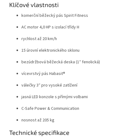
Klíčové vlastnosti
komerční běžecký pás Spirit Fitness
AC motor 4,0 HP s izolací třídy H
rychlost až 20 km/h
15 úrovní elektronického sklonu
bezúdržbová běžecká deska (1″ fenolická)
vícevrstvý pás Habasit®
válečky 3″ pro vysoké zatížení
jasná LED konzole s přímými volbami
C-Safe Power & Communication
nosnost až 205 kg
Technické specifikace