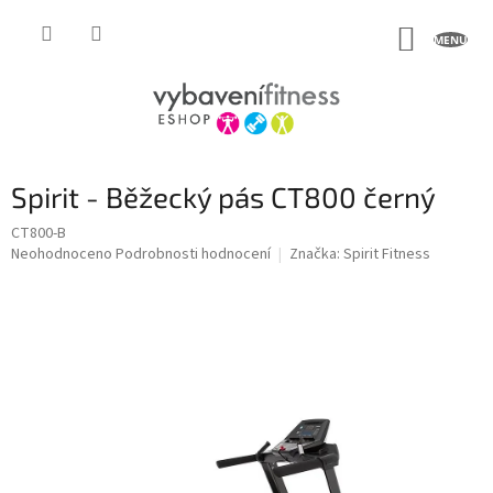
Přejít
na
NÁKUP
obsah
KOŠÍK
Spirit - Běžecký pás CT800 černý
CT800-B
Průměrné
Neohodnoceno
Podrobnosti hodnocení
Značka:
Spirit Fitness
hodnocení
produktu
je
0,0
z
5
hvězdiček.