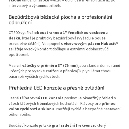
sklonu
umožňují široké využití – od chůze a rehabilitace až po
intervalový a výkonnostní běh.
Bezúdržbová běžecká plocha a profesionální
odpružení
CT800 využívá
oboustrannou 1″ fenolickou voskovou
desku
, která je prakticky bezúdržbová (vyžaduje pouze
pravidelné čištění). Ve spojení s
vícevrstvým pásem Habasit®
zajišťuje vysoký komfort došlapu a extrémní odolnost vůči
opotřebení.
Masivní
válečky o průměru 3″ (75 mm)
jsou standardem u rámů
určených pro vysoké zatížení a přispívají k plynulému chodu
pásu i při vyšších rychlostech.
Přehledná LED konzole a přesné ovládání
Jasná
tříbarevná LED konzole
poskytuje okamžitý přehled o
všech klíčových tréninkových hodnotách. Klávesy pro
přímou
volbu rychlosti a sklonu
umožňují rychlé a bezpečné nastavení
během běhu.
Součástí konzole je také
graf srdeční frekvence
, který