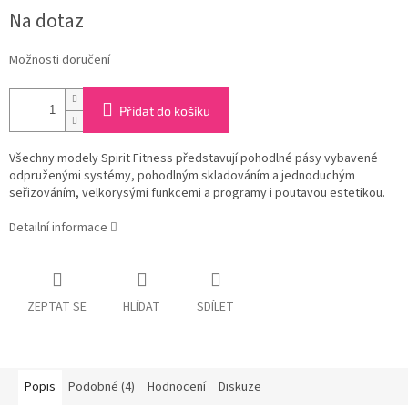
Měrná
Na dotaz
cena:
Možnosti doručení
Přidat do košíku
Všechny modely Spirit Fitness představují pohodlné pásy vybavené
odpruženými systémy, pohodlným skladováním a jednoduchým
seřizováním, velkorysými funkcemi a programy i poutavou estetikou.
Detailní informace
ZEPTAT SE
HLÍDAT
SDÍLET
Popis
Podobné (4)
Hodnocení
Diskuze