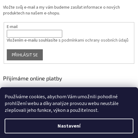
Vložte svůj e-mail a my vám budeme zasílat informace o nových
produktech na našem e-shopu.
E-mail
Vložením e-mailu souhlasíte s
podmínkami ochrany osobních údajů
PŘIHLÁSIT SE
Přijímáme online platby
Používáme cookies, abychom Vám umožnili pohodlné
prohlížení webu a díky analýze provozu webu neustále
zlepšovali jeho funkce, výkon a použitelnost.
Nastavení
Vytvořil Shoptet